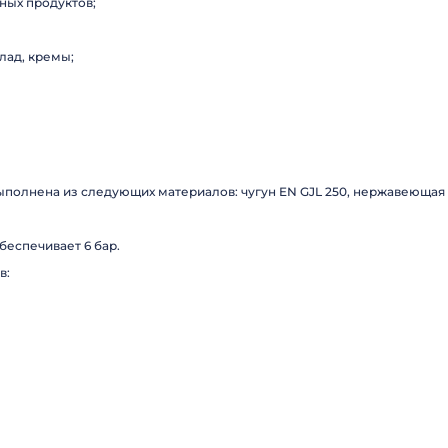
ных продуктов;
лад, кремы;
полнена из следующих материалов: чугун EN GJL 250, нержавеющая ста
беспечивает 6 бар.
в: