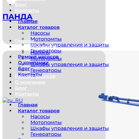
Блог
Контакты
ПАНДА
Главная
Каталог товаров
Насосы
Мотопомпы
Главная
Шкафы управления и защиты
Каталог товаров
Генераторы
Насосы
Ремонт насосов
Мотопомпы
О компании
Шкафы управления и защиты
Блог
Генераторы
Контакты
Ремонт насосов
О компании
Блог
Контакты
Главная
Каталог товаров
Насосы
Мотопомпы
Шкафы управления и защиты
Генераторы