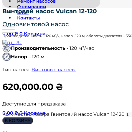
Ремонт насосов
О компании
Винтовой насос Vulcan 12-120
Блог
Контакты
Одновинтовой насос
0.00
₴
0
Корзина
Производительность – 120 м³/ч, напор –120 м, обороты двигателя – 350
Производительность
- 120 м³/час
Напор
– 120 м
Тип насоса:
Винтовые насосы
620,000.00
₴
Доступно для предзаказа
0.00
₴
0
Корзина
Количество товара Гвинтовий насос Vulcan 12-120
В КОРЗИНУ