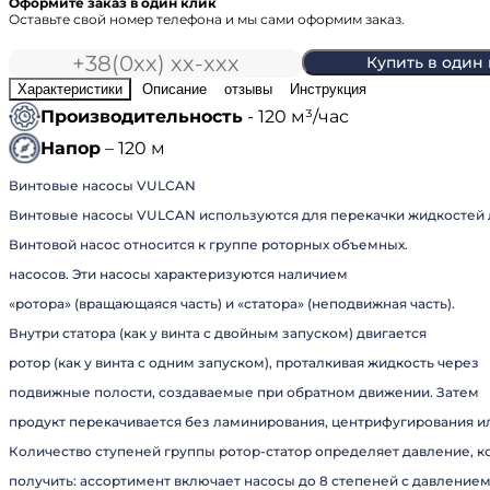
Оформите заказ в один клик
Оставьте свой номер телефона и мы сами оформим заказ.
Купить в один
Характеристики
Описание
отзывы
Инструкция
Производительность
- 120 м³/час
Напор
– 120 м
Винтовые насосы VULCAN
Винтовые насосы VULCAN используются для перекачки жидкостей л
Винтовой насос относится к группе роторных объемных.
насосов. Эти насосы характеризуются наличием
«ротора» (вращающаяся часть) и «статора» (неподвижная часть).
Внутри статора (как у винта с двойным запуском) двигается
ротор (как у винта с одним запуском), проталкивая жидкость через
подвижные полости, создаваемые при обратном движении. Затем
продукт перекачивается без ламинирования, центрифугирования и
Количество ступеней группы ротор-статор определяет давление, 
получить: ассортимент включает насосы до 8 степеней с давлением