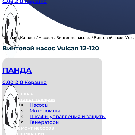
0.00
₴
0
Корзина
Главная
/
Каталог
/
Насосы
/
Винтовые насосы
/ Винтовой насос Vulca
Винтовой насос Vulcan 12-120
ПАНДА
0.00
₴
0
Корзина
Главная
Каталог товаров
Насосы
Мотопомпы
Шкафы управления и защиты
Генераторы
Ремонт насосов
О компании