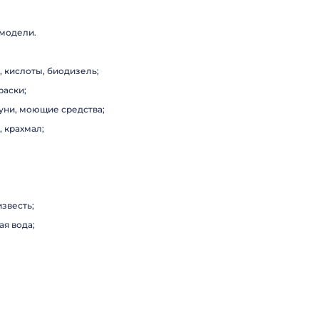
 модели.
 кислоты, биодизель;
раски;
уни, моющие средства;
 крахмал;
звесть;
я вода;