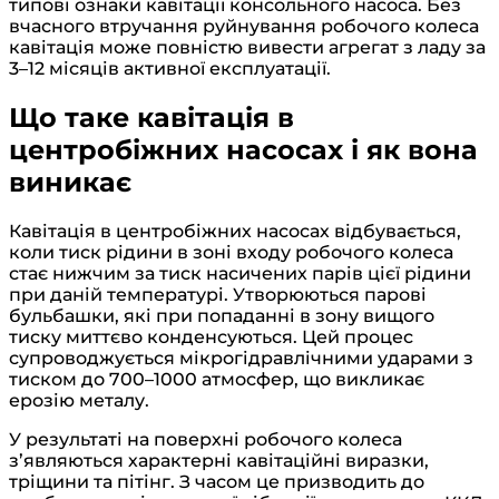
типові ознаки кавітації консольного насоса. Без
вчасного втручання руйнування робочого колеса
кавітація може повністю вивести агрегат з ладу за
3–12 місяців активної експлуатації.
Що таке кавітація в
центробіжних насосах і як вона
виникає
Кавітація в центробіжних насосах відбувається,
коли тиск рідини в зоні входу робочого колеса
стає нижчим за тиск насичених парів цієї рідини
при даній температурі. Утворюються парові
бульбашки, які при попаданні в зону вищого
тиску миттєво конденсуються. Цей процес
супроводжується мікрогідравлічними ударами з
тиском до 700–1000 атмосфер, що викликає
ерозію металу.
У результаті на поверхні робочого колеса
з’являються характерні кавітаційні виразки,
тріщини та пітінг. З часом це призводить до