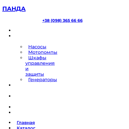
ПАНДА
+38 (098) 365 66 66
Главная
Каталог
товаров
Насосы
Мотопомпы
Шкафы
управления
и
защиты
Генераторы
Ремонт
насосов
О
компании
Блог
Контакты
Главная
Каталог