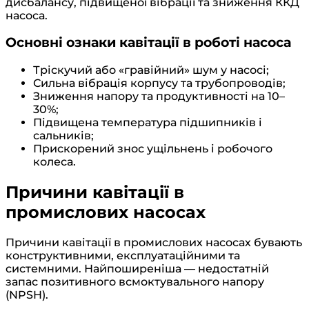
дисбалансу, підвищеної вібрації та зниження ККД
насоса.
Основні ознаки кавітації в роботі насоса
Тріскучий або «гравійний» шум у насосі;
Сильна вібрація корпусу та трубопроводів;
Зниження напору та продуктивності на 10–
30%;
Підвищена температура підшипників і
сальників;
Прискорений знос ущільнень і робочого
колеса.
Причини кавітації в
промислових насосах
Причини кавітації в промислових насосах бувають
конструктивними, експлуатаційними та
системними. Найпоширеніша — недостатній
запас позитивного всмоктувального напору
(NPSH).