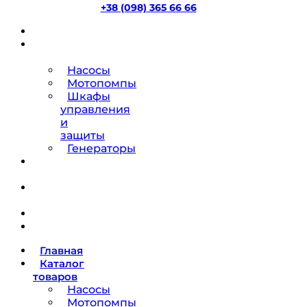
+38 (098) 365 66 66
Главная
Каталог
товаров
Насосы
Мотопомпы
Шкафы
управления
и
защиты
Генераторы
Ремонт
насосов
О
компании
Блог
Контакты
Главная
Каталог
товаров
Насосы
Мотопомпы