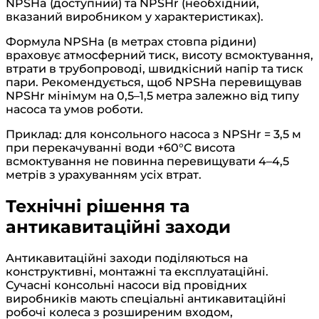
NPSHa (доступний) та NPSHr (необхідний,
вказаний виробником у характеристиках).
Формула NPSHa (в метрах стовпа рідини)
враховує атмосферний тиск, висоту всмоктування,
втрати в трубопроводі, швидкісний напір та тиск
пари. Рекомендується, щоб NPSHa перевищував
NPSHr мінімум на 0,5–1,5 метра залежно від типу
насоса та умов роботи.
Приклад: для консольного насоса з NPSHr = 3,5 м
при перекачуванні води +60°C висота
всмоктування не повинна перевищувати 4–4,5
метрів з урахуванням усіх втрат.
Технічні рішення та
антикавитаційні заходи
Антикавитаційні заходи поділяються на
конструктивні, монтажні та експлуатаційні.
Сучасні консольні насоси від провідних
виробників мають спеціальні антикавитаційні
робочі колеса з розширеним входом,