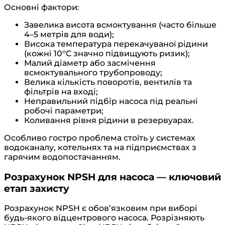
Основні фактори:
Завелика висота всмоктування (часто більше
4–5 метрів для води);
Висока температура перекачуваної рідини
(кожні 10°C значно підвищують ризик);
Малий діаметр або засмічення
всмоктувального трубопроводу;
Велика кількість поворотів, вентилів та
фільтрів на вході;
Неправильний підбір насоса під реальні
робочі параметри;
Коливання рівня рідини в резервуарах.
Особливо гостро проблема стоїть у системах
водоканалу, котельнях та на підприємствах з
гарячим водопостачанням.
Розрахунок NPSH для насоса — ключовий
етап захисту
Розрахунок NPSH є обов’язковим при виборі
будь-якого відцентрового насоса. Розрізняють