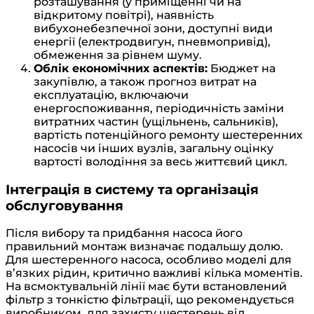
розташування (у приміщенні чи на
відкритому повітрі), наявність
вибухонебезпечної зони, доступні види
енергії (електродвигун, пневмопривід),
обмеження за рівнем шуму.
Облік економічних аспектів:
Бюджет на
закупівлю, а також прогноз витрат на
експлуатацію, включаючи
енергоспоживання, періодичність заміни
витратних частин (ущільнень, сальників),
вартість потенційного ремонту шестеренних
насосів чи інших вузлів, загальну оцінку
вартості володіння за весь життєвий цикл.
Інтеграція в систему та організація
обслуговування
Після вибору та придбання насоса його
правильний монтаж визначає подальшу долю.
Для шестеренного насоса, особливо моделі для
в’язких рідин, критично важливі кілька моментів.
На всмоктувальній лінії має бути встановлений
фільтр з тонкістю фільтрації, що рекомендується
виробником, для захисту шестерень від