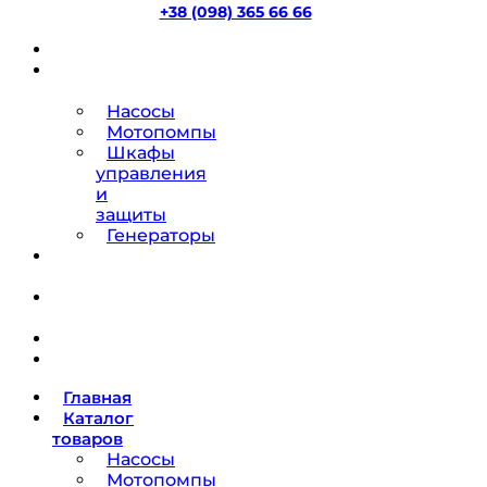
+38 (098) 365 66 66
Главная
Каталог
товаров
Насосы
Мотопомпы
Шкафы
управления
и
защиты
Генераторы
Ремонт
насосов
О
компании
Блог
Контакты
Главная
Каталог
товаров
Насосы
Мотопомпы