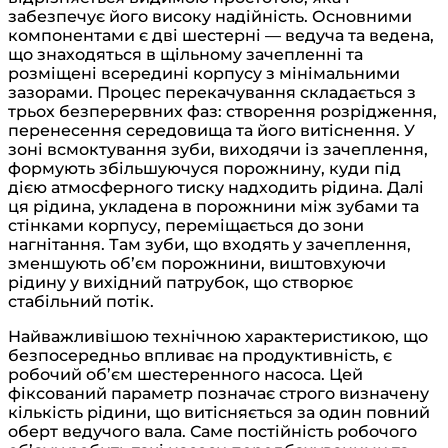
забезпечує його високу надійність. Основними
компонентами є дві шестерні — ведуча та ведена,
що знаходяться в щільному зачепленні та
розміщені всередині корпусу з мінімальними
зазорами. Процес перекачування складається з
трьох безперервних фаз: створення розрідження,
перенесення середовища та його витіснення. У
зоні всмоктування зуби, виходячи із зачеплення,
формують збільшуючуся порожнину, куди під
дією атмосферного тиску надходить рідина. Далі
ця рідина, укладена в порожнини між зубами та
стінками корпусу, переміщається до зони
нагнітання. Там зуби, що входять у зачеплення,
зменшують об’єм порожнини, виштовхуючи
рідину у вихідний патрубок, що створює
стабільний потік.
Найважливішою технічною характеристикою, що
безпосередньо впливає на продуктивність, є
робочий об’єм шестеренного насоса. Цей
фіксований параметр позначає строго визначену
кількість рідини, що витісняється за один повний
оберт ведучого вала. Саме постійність робочого