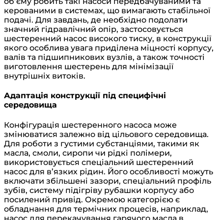
об’єму робить такі насоси передбачуваними та
керованими в системах, що вимагають стабільної
подачі. Для завдань, де необхідно подолати
значний гідравлічний опір, застосовується
шестеренний насос високого тиску, в конструкції
якого особлива увага приділена міцності корпусу,
валів та підшипникових вузлів, а також точності
виготовлення шестерень для мінімізації
внутрішніх витоків.
Адаптація конструкції під специфічні
середовища
Конфігурація шестеренного насоса може
змінюватися залежно від цільового середовища.
Для роботи з густими субстанціями, такими як
масла, смоли, сиропи чи рідкі полімери,
використовується спеціальний шестеренний
насос для в’язких рідин. Його особливості можуть
включати збільшені зазори, спеціальний профіль
зубів, систему підігріву рубашки корпусу або
посилений привід. Окремою категорією є
обладнання для термічних процесів, наприклад,
насос для перекачування гарячого масла в