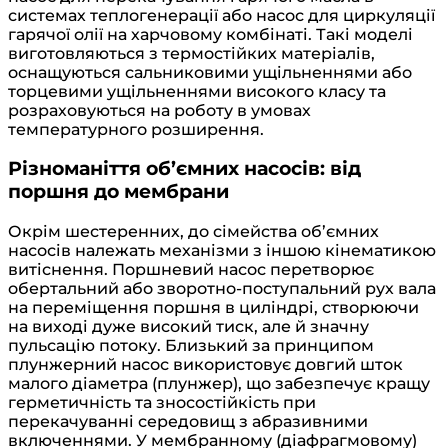
системах теплогенерації або насос для циркуляції
гарячої олії на харчовому комбінаті. Такі моделі
виготовляються з термостійких матеріалів,
оснащуються сальниковими ущільненнями або
торцевими ущільненнями високого класу та
розраховуються на роботу в умовах
температурного розширення.
Різноманіття об’ємних насосів: від
поршня до мембрани
Окрім шестеренних, до сімейства об’ємних
насосів належать механізми з іншою кінематикою
витіснення. Поршневий насос перетворює
обертальний або зворотно-поступальний рух вала
на переміщення поршня в циліндрі, створюючи
на виході дуже високий тиск, але й значну
пульсацію потоку. Близький за принципом
плунжерний насос використовує довгий шток
малого діаметра (плунжер), що забезпечує кращу
герметичність та зносостійкість при
перекачуванні середовищ з абразивними
включеннями. У мембранному (діафрагмовому)