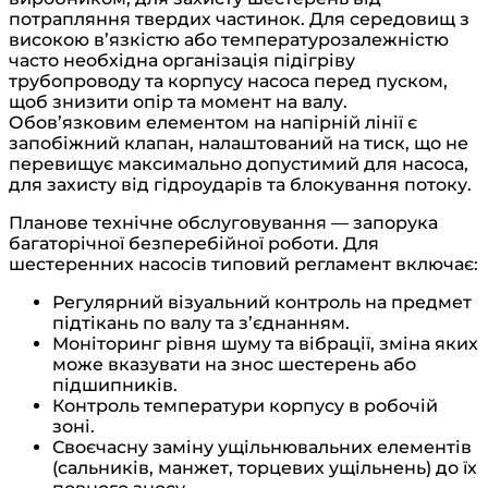
потрапляння твердих частинок. Для середовищ з
високою в’язкістю або температурозалежністю
часто необхідна організація підігріву
трубопроводу та корпусу насоса перед пуском,
щоб знизити опір та момент на валу.
Обов’язковим елементом на напірній лінії є
запобіжний клапан, налаштований на тиск, що не
перевищує максимально допустимий для насоса,
для захисту від гідроударів та блокування потоку.
Планове технічне обслуговування — запорука
багаторічної безперебійної роботи. Для
шестеренних насосів типовий регламент включає:
Регулярний візуальний контроль на предмет
підтікань по валу та з’єднанням.
Моніторинг рівня шуму та вібрації, зміна яких
може вказувати на знос шестерень або
підшипників.
Контроль температури корпусу в робочій
зоні.
Своєчасну заміну ущільнювальних елементів
(сальників, манжет, торцевих ущільнень) до їх