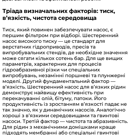
Тріада визначальних факторів: тиск,
в’язкість, чистота середовища
Тиск, який повинен забезпечувати насос, є
першим фільтром при відборі. Шестеренний
насос високого тиску — це стандарт для
верстатних гідроприводів, пресів та
випробувальних стендів, де необхідне значення
може сягати кількох сотень бар. Для ще вищих
параметрів, характерних для процесів
гідроабразивної різки чи спеціальних
випробувань, незамінні поршневі та плунжерні
моделі. Другий фундаментальний фактор —
в’язкість. Шестеренний насос для в’язких рідин
демонструє найвищу ефективність при
перекачуванні олій, бітуму, патоки. Його
продуктивність із зростанням в’язкості падає не
так значно, як у динамічних насосів. Аналогічно
хороші з в’язкими середовищами та гвинтові
насоси. Третій фактор — чистота та абразивність.
Для рідин з механічними домішками краще
підходять мембранні або спеціальні гвинтові