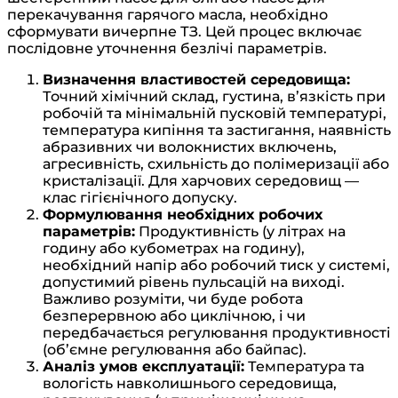
перекачування гарячого масла, необхідно
сформувати вичерпне ТЗ. Цей процес включає
послідовне уточнення безлічі параметрів.
Визначення властивостей середовища:
Точний хімічний склад, густина, в’язкість при
робочій та мінімальній пусковій температурі,
температура кипіння та застигання, наявність
абразивних чи волокнистих включень,
агресивність, схильність до полімеризації або
кристалізації. Для харчових середовищ —
клас гігієнічного допуску.
Формулювання необхідних робочих
параметрів:
Продуктивність (у літрах на
годину або кубометрах на годину),
необхідний напір або робочий тиск у системі,
допустимий рівень пульсацій на виході.
Важливо розуміти, чи буде робота
безперервною або циклічною, і чи
передбачається регулювання продуктивності
(об’ємне регулювання або байпас).
Аналіз умов експлуатації:
Температура та
вологість навколишнього середовища,