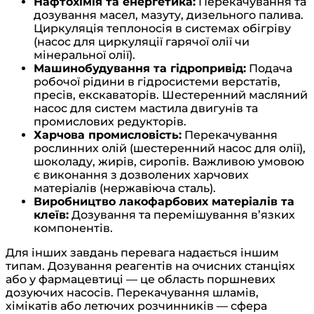
Нафтохімія та енергетика:
Перекачування та
дозування масел, мазуту, дизельного палива.
Циркуляція теплоносія в системах обігріву
(насос для циркуляції гарячої олії чи
мінеральної олії).
Машинобудування та гідропривід:
Подача
робочої рідини в гідросистеми верстатів,
пресів, екскаваторів. Шестеренний масляний
насос для систем мастила двигунів та
промислових редукторів.
Харчова промисловість:
Перекачування
рослинних олій (шестеренний насос для олії),
шоколаду, жирів, сиропів. Важливою умовою
є виконання з дозволених харчових
матеріалів (нержавіюча сталь).
Виробництво лакофарбових матеріалів та
клеїв:
Дозування та перемішування в’язких
компонентів.
Для інших завдань перевага надається іншим
типам. Дозування реагентів на очисних станціях
або у фармацевтиці — це область поршневих
дозуючих насосів. Перекачування шламів,
хімікатів або летючих розчинників — сфера