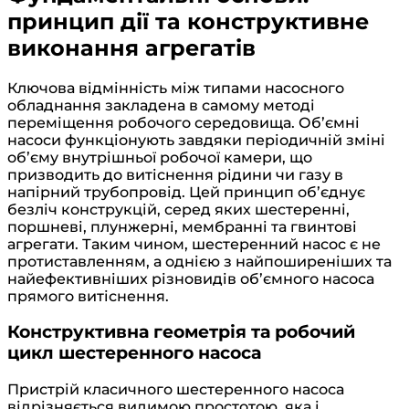
принцип дії та конструктивне
виконання агрегатів
Ключова відмінність між типами насосного
обладнання закладена в самому методі
переміщення робочого середовища. Об’ємні
насоси функціонують завдяки періодичній зміні
об’єму внутрішньої робочої камери, що
призводить до витіснення рідини чи газу в
напірний трубопровід. Цей принцип об’єднує
безліч конструкцій, серед яких шестеренні,
поршневі, плунжерні, мембранні та гвинтові
агрегати. Таким чином, шестеренний насос є не
протиставленням, а однією з найпоширеніших та
найефективніших різновидів об’ємного насоса
прямого витіснення.
Конструктивна геометрія та робочий
цикл шестеренного насоса
Пристрій класичного шестеренного насоса
відрізняється видимою простотою, яка і