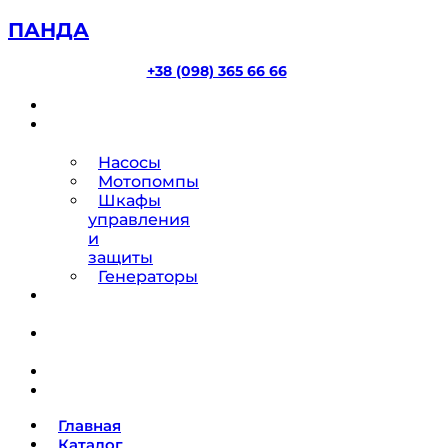
ПАНДА
+38 (098) 365 66 66
Главная
Каталог
товаров
Насосы
Мотопомпы
Шкафы
управления
и
защиты
Генераторы
Ремонт
насосов
О
компании
Блог
Контакты
Главная
Каталог