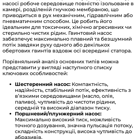
насосі робоче середовище повністю ізольоване в
камері, розділеній гнучкою мембраною, що
приводиться в рух механічним, гідравлічним або
пневматичним способом. Це робить його
ідеальним для токсичних, хімічно агресивних чи
стерильно чистих рідин. Гвинтовий насос
забезпечує максимально плавний та безшумний
потік завдяки руху одного або декількох
обертових гвинтів вздовж осі всередині статора.
Порівняльний аналіз основних типів можна
представити у вигляді наступного списку
ключових особливостей:
Шестеренний насос:
Компактність,
надійність, стабільний потік, ефективність з
в’язкими середовищами (масло, олія,
паливо), чутливість до чистоти рідини,
середній та високий діапазон тиску.
Поршневий/плунжерний насос:
Максимально високий тиск, можливість
точного дозування, значна пульсація потоку,
складність конструкції, висока чутливість до
абразивів.