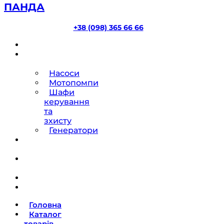
ПАНДА
+38 (098) 365 66 66
Головна
Каталог
товарів
Насоси
Мотопомпи
Шафи
керування
та
зхисту
Генератори
Ремонт
насосів
Про
компанію
Блог
Контакти
Головна
Каталог
товарів