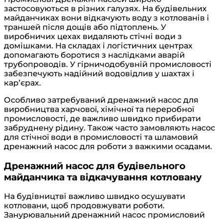
застосовуються в різних галузях. На будівельних
майданчиках вони відкачують воду з котлованів і
траншей після дощів або підтоплень. У
виробничих цехах видаляють стічні води з
домішками. На складах і логістичних центрах
допомагають боротися з наслідками аварій
трубопроводів. У гірничодобувній промисловості
забезпечують надійний водовідлив у шахтах і
кар’єрах.
Особливо затребуваний дренажний насос для
виробництва харчової, хімічної та переробної
промисловості, де важливо швидко прибирати
забруднену рідину. Також часто замовляють насос
для стічної води в промисловості та шламовий
дренажний насос для роботи з важкими осадами.
Дренажний насос для будівельного
майданчика та відкачування котловану
На будівництві важливо швидко осушувати
котловани, щоб продовжувати роботи.
Занурювальний дренажний насос промисловий