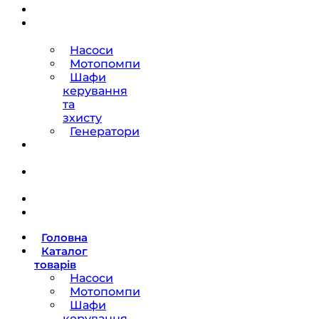
Головна
Каталог
товарів
Насоси
Мотопомпи
Шафи
керування
та
зхисту
Генератори
Ремонт
насосів
Про
компанію
Блог
Контакти
Головна
Каталог
товарів
Насоси
Мотопомпи
Шафи
керування