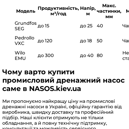
Макс.
Продуктивність,
Напір,
Модель
частинки,
М
м³/год
м
мм
Grundfos
до 15
до 25
40
Ча
SEG
Pedrollo
до 120
до 18
50
Ча
VXC
Wilo
Не
до 300
до 40
80
EMU
ст
Чому варто купити
промисловий дренажний насос
саме в NASOS.kiev.ua
Ми пропонуємо найкращу ціну на промислові
дренажні насоси в Україні, офіційну гарантію від
виробника, швидку доставку та професійний
підбір. Наші клієнти отримують не тільки
обладнання, а й повну технічну підтримку,
консультації та можливість сервісного